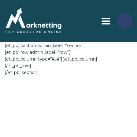
Toggle nav
[et_pb_section admin_label=”section”]
[et_pb_row admin_label=”row”]
[et_pb_column type=”4_4″][/et_pb_column]
[/et_pb_row]
[/et_pb_section]