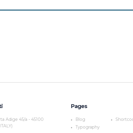
ti
Pages
rta Adige 45/a - 45100
Blog
Shortco
ITALY)
Typography