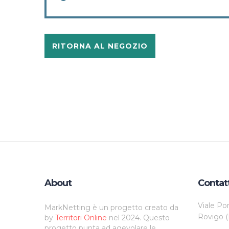
RITORNA AL NEGOZIO
About
Contat
Viale Po
MarkNetting è un progetto creato da
Rovigo (
by
Territori Online
nel 2024. Questo
progetto punta ad agevolare le