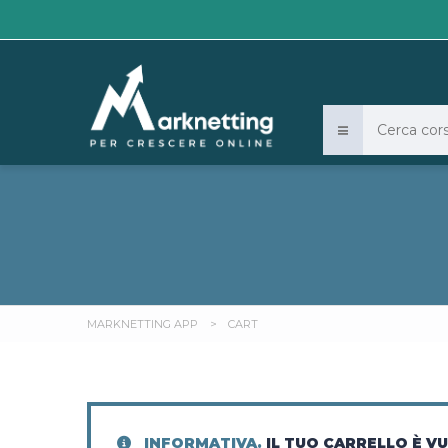
MARKNETTING APP
>
CART
INFORMATIVA.
IL TUO CARRELLO È V