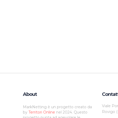
About
Contat
Viale Po
MarkNetting è un progetto creato da
Rovigo (
by
Territori Online
nel 2024. Questo
progetto punta ad agevolare le