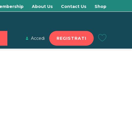
embership
About Us
Contact Us
Shop
Accedi
REGISTRATI