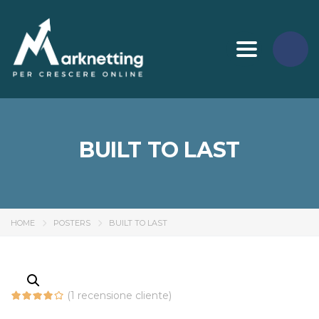
Toggle nav
BUILT TO LAST
HOME
POSTERS
BUILT TO LAST
(
1
recensione cliente)